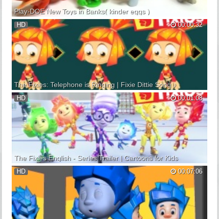
Play-DOE New Toys in Banks( kinder eggs )
Unboxing 6 kinder egg play-DOE and learning lessons for
HD
00:00:32
children. Learn the colours and replaces the toys. ❤Come on in
all are WELCOME!! 快进来所有人都 . The Fixies: Fixie-Dittie
Hockey's Our Game The Fixies: Fixie-Dittie My Smart Phone
The...
The Fixies: Telephone is Ringing | Fixie Dittie Song ♪
The telephone is ringing! ► Subscribe to The Fixies:
HD
00:01:08
http://bit.ly/25jzzth ► Visit our website!
http://www.thefixies.com/ A light bulb flickers then comes on
full! A car won’t start, but then just revs to life! A broken doorbell
su...
The Fixies English - Series Trailer | Cartoons for Kids
Fixie-Dittie-karaoke "On Christmas Eve" (From the hit series
HD
00:07:06
“The Fixies”)On Christmas Eve,On Christmas Eve,On
Christmas EveOur spirit’s lighter.And on the tree,And on the
treeOn Christmas EveThe lights burn brighter.Every year when
no one ...