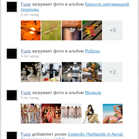
Fuze
загружает фото в альбом
Красота окружающей
природы
9 лет назад
+
5
Fuze
загружает фото в альбом
Роботы
9 лет назад
+
2
Fuze
загружает фото в альбом
Модели
9 лет назад
Fuze
добавляет ролик
Icelandic Highlands in Aerial.