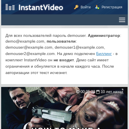
Войти
Регистрация
Для всех пользователей пароль demouser.
Администратор
:
demo@example.com,
пользователи
:
demouser@example.com
, demouser1@example.com
,
demouser2@example.com. На демо подключен
Биллинг
- в
комплект InstantVideo он
не входит
. Демо сайт имеет
ограничения и обнуляется в начале каждого часа. После
авторизации этот текст исчезнет.
00:03:07
10 лет назад