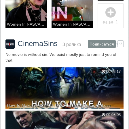
еще 1
Women In NASCAR: Lesa France Kennedy
Women In NASCAR: DeLana Harvick
CinemaSins
0
Подписаться
3 ролика
No movie is without sin. We exist mostly just to remind you of
that.
00:03:17
How To Make a MICHAEL BAY Film In 3 Minutes Or Less
00:05:03