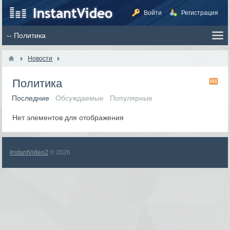
Войти
Регистрация
Новости
Политика
RS
Последние
Обсуждаемые
Популярные
Нет элементов для отображения
InstantVideo2
© 2026