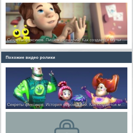
Учим английский язык с
обновлен 10 лет назад
фиксиками
Поем вместе с Фиксиками караоке фиксипелки на
английском языке!
Секреты фиксиков. Пишем сценарий! Как создается мультфильм (3)
Похожие видео ролики
Секреты фиксиков. История персонажей. Как создается мультфильм (1)