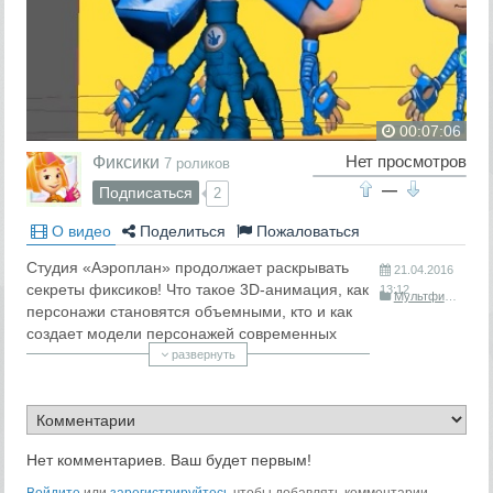
00:07:06
Фиксики
Нет просмотров
7 роликов
—
Подписаться
2
О видео
Поделиться
Пожаловаться
Студия «Аэроплан» продолжает раскрывать
21.04.2016
секреты фиксиков! Что такое 3D-анимация, как
13:12
Мультфильмы
персонажи становятся объемными, кто и как
создает модели персонажей современных
мультфильмов. Разбираемся вместе с
развернуть
фиксиками!
«Секреты Фиксиков» — новый видеожурнал
для поклонников мультсериала и всех, кто
интересуется анимацией! Подписывайтесь на
Нет комментариев. Ваш будет первым!
наш канал и ждите новых выпусков!