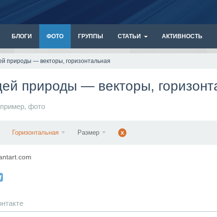
БЛОГИ
ФОТО
ГРУППЫ
СТАТЬИ
АКТИВНОСТЬ
й природы — векторы, горизонтальная
ей природы — векторы, горизонт
пример
,
фото
Горизонтальная
Размер
x
antart.com
онтакте