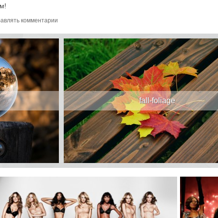
м!
авлять комментарии
fall-foliage