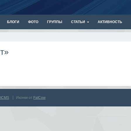
БЛОГИ
ФОТО
ГРУППЫ
СТАТЬИ
АКТИВНОСТЬ
ст»
ntCMS
Иконки от
FatCow