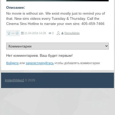
Описание:
No movie is without sin. We exist mostly just to remind you of
that. New sins videos every Tuesday & Thursday. Call the
Cinema Sins Hotline to narrate your own sins: 405-459-7466
—
21.04.2016
14:28
0
DemoAdmin
Нет комментариев. Ваш будет первым!
Войдите
или
зарегистрируйтесь
чтобы добавлять комментарии
InstantVideo2
© 2026