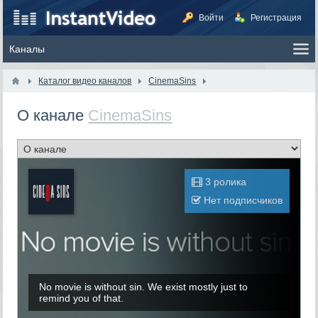
Войти
Регистрация
Каталог видео каналов
CinemaSins
О канале
CinemaSins
3 ролика
Нет подписчиков
No movie is without sin. We exist mostly just to
remind you of that.