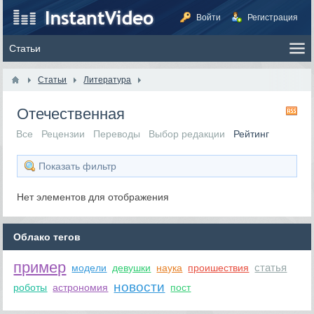
Войти
Регистрация
Статьи
Литература
Отечественная
RS
Все
Рецензии
Переводы
Выбор редакции
Рейтинг
Показать фильтр
Нет элементов для отображения
Облако тегов
пример
статья
модели
девушки
наука
проишествия
новости
роботы
астрономия
пост