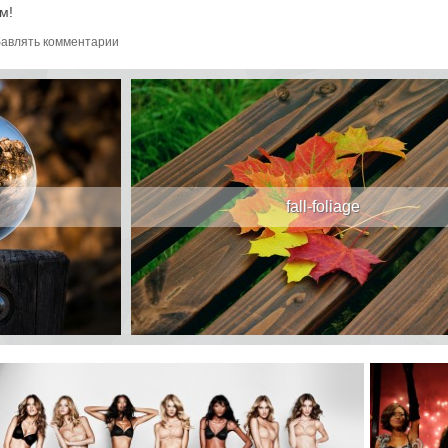
м!
авлять комментарии
fall-foliage