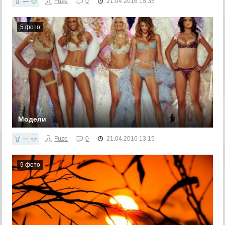
—
Fuze
0
21.04.2016
15:35
5 фото
Модели
Красивые модели мира
—
Fuze
0
21.04.2016
13:15
9 фото