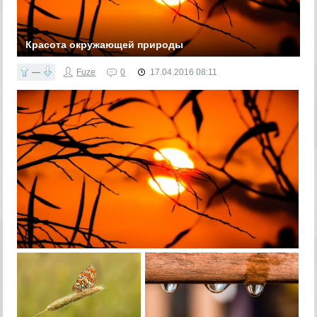
Красота окружающей природы
Фотографии из коллекции сайта deviantart.com
—
Fuze
0
17.04.2016
08:11