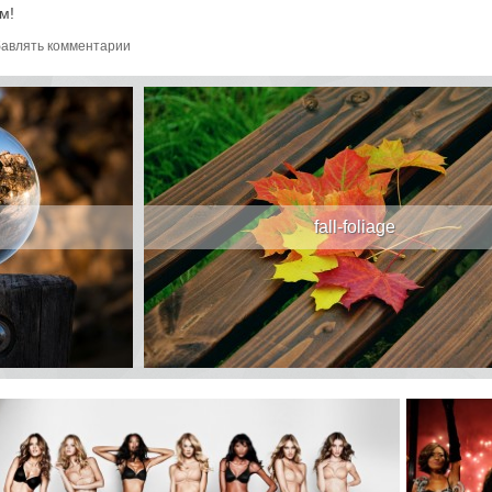
м!
авлять комментарии
fall-foliage